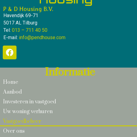
P & D Housing B.V.
Havendijk 69-71
5017 AL Tilburg
Tel:
013 – 711 40 50
E-mail:
info@pendhouse.com
Informatie
Home
Aanbod
Investeren in vastgoed
Uw woning verhuren
Vastgoedbeheer
Over ons