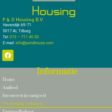
P & D Housing B.V.
Havendijk 69-71
5017 AL Tilburg
Tel:
013 – 711 40 50
E-mail:
info@pendhouse.com
Informatie
Home
Aanbod
Investeren in vastgoed
Uw woning verhuren
Vastgoedbeheer