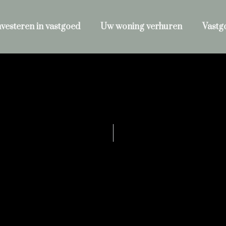
nvesteren in vastgoed
Uw woning verhuren
Vastg