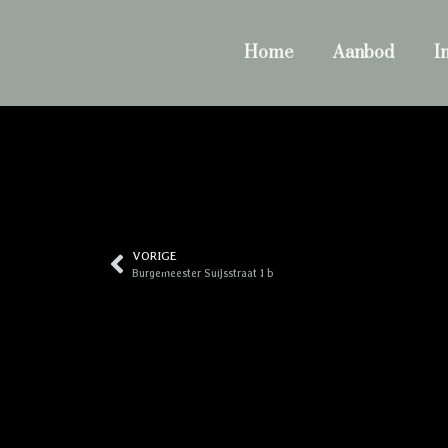
Home
Aanbod
I
VORIGE
Burgemeester Suijsstraat 1 b