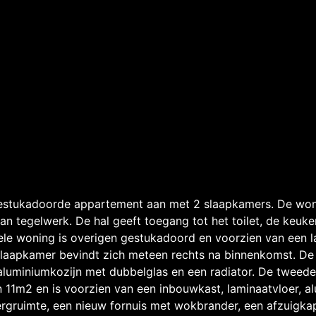
 gestukadoorde appartement aan met 2 slaapkamers. De won
van tegelwerk. De hal geeft toegang tot het toilet, de keu
ele woning is overigen gestukadoord en voorzien van een la
 slaapkamer bevindt zich meteen rechts na binnenkomst. De
aluminiumkozijn met dubbelglas en een radiator. De tweede
 11m2 en is voorzien van een inbouwkast, laminaatvloer, a
ergruimte, een nieuw fornuis met wokbrander, een afzuigkap