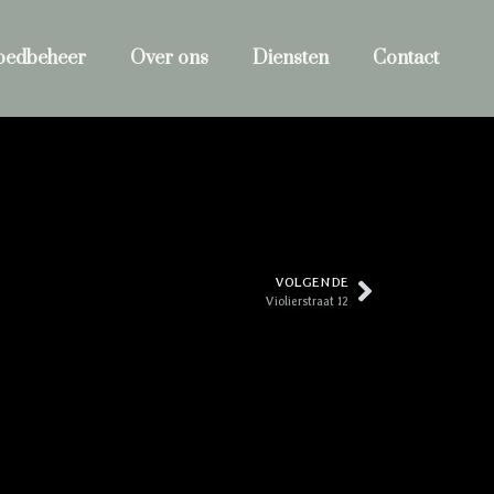
oedbeheer
Over ons
Diensten
Contact
VOLGENDE
Violierstraat 12