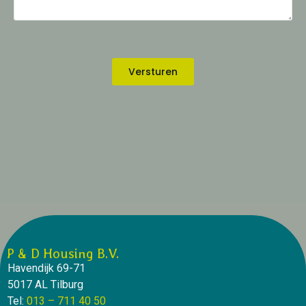
Versturen
P & D Housing B.V.
Havendijk 69-71
5017 AL Tilburg
Tel:
013 – 711 40 50