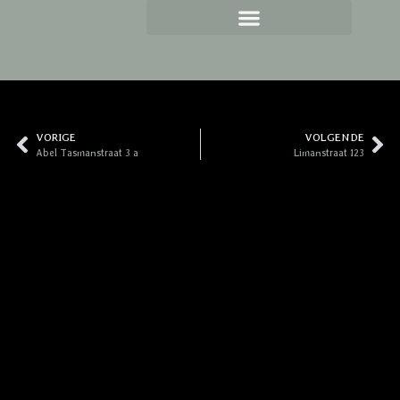
Investeren in vastgoed
Uw woning verhuren
VORIGE
VOLGENDE
Abel Tasmanstraat 3 a
Limanstraat 123