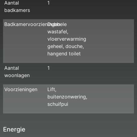
Aantal
1
badkamers
Badkamervoorzieningen
Dubbele
wastafel,
vloerverwarming
geheel, douche,
hangend toilet
Aantal
1
woonlagen
Voorzieningen
Lift,
buitenzonwering,
schuifpui
Energie