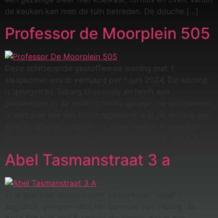
de keuken kan men de tuin betreden. De douche […]
Professor de Moorplein 505
Deze schitterende gestoffeerde woning met 1
slaapkamer wordt verhuurd per 1 juni 2024. De woning
is gelegen bij Tilburg University en heeft een
parkeerplek in de ondergrondse garage. De woonkamer
is voorzien van een lichte tegelvloer wat de woning een
strakke uitstraling geeft. De open keuken is voorzien
van een vaatwasser, een inductie kookplaat, een […]
Abel Tasmanstraat 3 a
Er is een zeer mooie kamer beschikbaar vanaf 1
augustus, gelegen nabij het centrum van Tilburg. Je