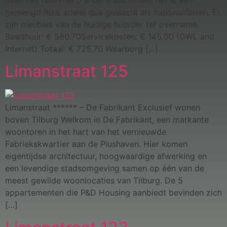
deelt het huis met 5 andere studenten, het is een
gemengd huis, zowel qua geslacht als nationaliteiten. Er
zijn meubels van de huidige huurder ter overname.
Basishuur: € 580,70Servicekosten: € 145,00 (GWL and
Internet) Totaal: € 725,70 Waarborg […]
Limanstraat 125
Limanstraat ****** – De Fabrikant Exclusief wonen
boven Tilburg Welkom in De Fabrikant, een markante
woontoren in het hart van het vernieuwde
Fabriekskwartier aan de Piushaven. Hier komen
eigentijdse architectuur, hoogwaardige afwerking en
een levendige stadsomgeving samen op één van de
meest gewilde woonlocaties van Tilburg. De 5
appartementen die P&D Housing aanbiedt bevinden zich
[…]