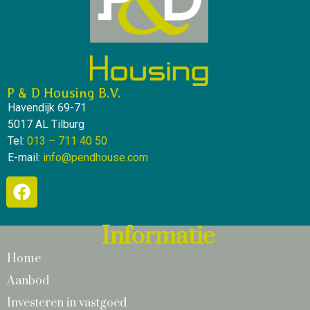
P & D Housing B.V.
Havendijk 69-71
5017 AL Tilburg
Tel:
013 – 711 40 50
E-mail:
info@pendhouse.com
Informatie
Home
Aanbod
Investeren in vastgoed